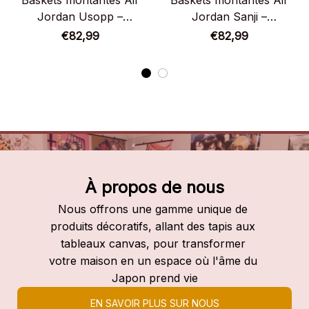
Baskets montantes Air
Baskets montantes Air
Jordan Usopp –
Jordan Sanji –
Chaussures montantes
Chaussures montantes
€82,99
€82,99
One Piece
One Piece
À propos de nous
Nous offrons une gamme unique de 
produits décoratifs, allant des tapis aux 
tableaux canvas, pour transformer 
votre maison en un espace où l'âme du 
Japon prend vie
EN SAVOIR PLUS SUR NOUS