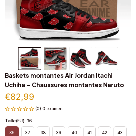
Baskets montantes Air Jordan Itachi 
Uchiha – Chaussures montantes Naruto
€82,99
(0) 0 examen
Taille(EU): 36
36
37
38
39
40
41
42
43