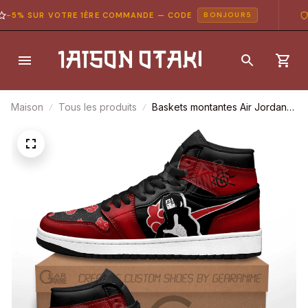
5% SUR VOTRE 1ÈRE COMMANDE — CODE
PA
BONJOUR5
Maison
Tous les produits
Baskets montantes Air Jordan
Itachi Uchiha – Chaussures
montantes Naruto