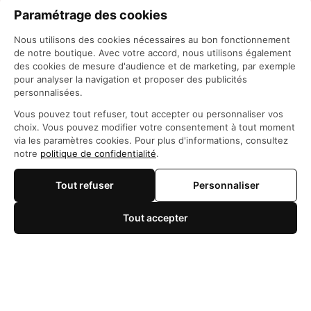
Paramétrage des cookies
Nous utilisons des cookies nécessaires au bon fonctionnement
de notre boutique. Avec votre accord, nous utilisons également
des cookies de mesure d'audience et de marketing, par exemple
pour analyser la navigation et proposer des publicités
personnalisées.
Siège social: 21 Rue des Filles du Calvaire, 75003 
Vous pouvez tout refuser, tout accepter ou personnaliser vos
Paris, France
choix. Vous pouvez modifier votre consentement à tout moment
WhatsApp: 
https://wa.me/+84966206648
via les paramètres cookies. Pour plus d'informations, consultez
support@maisonotaku.com
notre
politique de confidentialité
.
Tout refuser
Personnaliser
Tout accepter
🍪