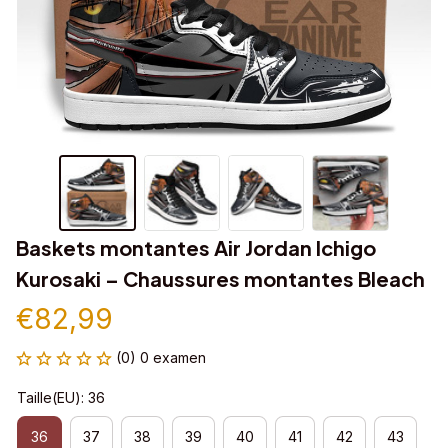
Baskets montantes Air Jordan Ichigo 
Kurosaki – Chaussures montantes Bleach
€82,99
(0) 0 examen
Taille(EU): 36
36
37
38
39
40
41
42
43