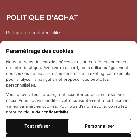
POLITIQUE D'ACHAT
Politique de confidentialité
Conditions d’utilisation
Paramétrage des cookies
Politique d’expédition
Nous utilisons des cookies nécessaires au bon fonctionnement
de notre boutique. Avec votre accord, nous utilisons également
Politique de retour et remboursement
des cookies de mesure d'audience et de marketing, par exemple
pour analyser la navigation et proposer des publicités
Coordonnées
personnalisées.
Vous pouvez tout refuser, tout accepter ou personnaliser vos
Questions fréquemment posées
choix. Vous pouvez modifier votre consentement à tout moment
via les paramètres cookies. Pour plus d'informations, consultez
notre
politique de confidentialité
.
Rapport DMCA
Tout refuser
Personnaliser
© 2026 
Maison Otaku