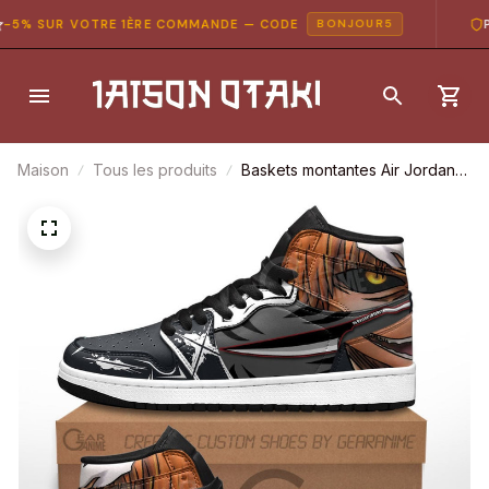
5% SUR VOTRE 1ÈRE COMMANDE — CODE
PA
BONJOUR5
Maison
Tous les produits
Baskets montantes Air Jordan
Ichigo Kurosaki – Chaussures
montantes Bleach