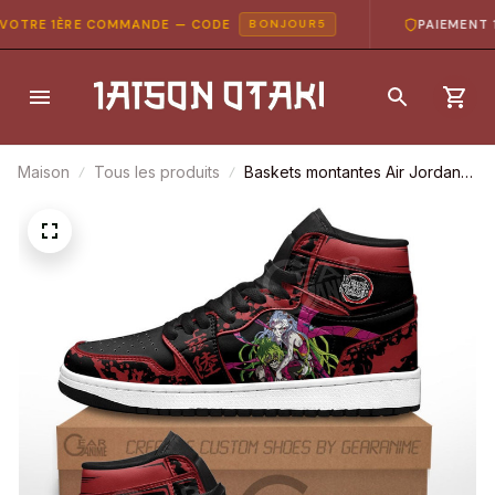
OTRE 1ÈRE COMMANDE — CODE
PAIEMENT 10
BONJOUR5
Maison
Tous les produits
Baskets montantes Air Jordan
Gyutaro & Daki – Chaussures
montantes Demon Slayer