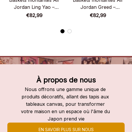
Baskets montantes Air
Baskets montantes Air
Jordan Ling Yao –
Jordan Greed –
Chaussures montantes
Chaussures montantes
€82,99
€82,99
Fullmetal Alchemist
Fullmetal Alchemist
À propos de nous
Nous offrons une gamme unique de 
produits décoratifs, allant des tapis aux 
tableaux canvas, pour transformer 
votre maison en un espace où l'âme du 
Japon prend vie
EN SAVOIR PLUS SUR NOUS