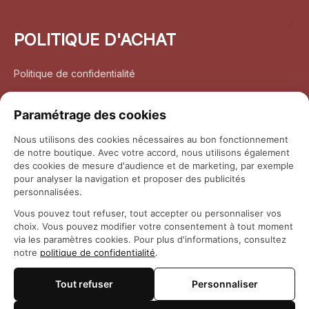
POLITIQUE D'ACHAT
Politique de confidentialité
Conditions d’utilisation
Paramétrage des cookies
Politique d’expédition
Nous utilisons des cookies nécessaires au bon fonctionnement
de notre boutique. Avec votre accord, nous utilisons également
Politique de retour et remboursement
des cookies de mesure d'audience et de marketing, par exemple
pour analyser la navigation et proposer des publicités
Coordonnées
personnalisées.
Vous pouvez tout refuser, tout accepter ou personnaliser vos
Questions fréquemment posées
choix. Vous pouvez modifier votre consentement à tout moment
via les paramètres cookies. Pour plus d'informations, consultez
notre
politique de confidentialité
.
Rapport DMCA
Tout refuser
Personnaliser
© 2026 
Maison Otaku