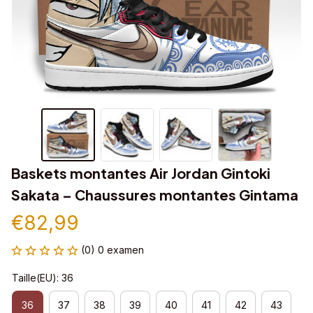
Baskets montantes Air Jordan Gintoki 
Sakata – Chaussures montantes Gintama
€82,99
(0) 0 examen
Taille(EU): 36
36
37
38
39
40
41
42
43