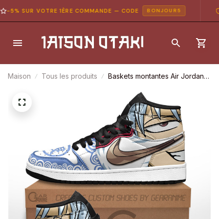
-5% SUR VOTRE 1ÈRE COMMANDE — CODE
P
BONJOUR5
Maison
Tous les produits
Baskets montantes Air Jordan
Gintoki Sakata – Chaussures
montantes Gintama