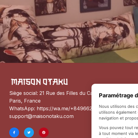
Siège social: 21 Rue des Filles du Calvaire, 75003 
Paramétrage d
Paris, France
Nous utilisons des 
WhatsApp: 
https://wa.me/+84966206648
utilisons également
support@maisonotaku.com
navigation et propos
Vous pouvez tout re
à tout moment via l