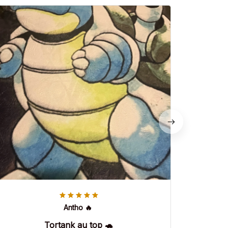
Antho 🔥
Tortank au top 🐢