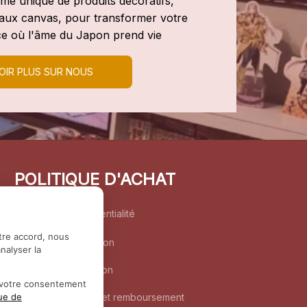
e unique de produits décoratifs, 
leaux canvas, pour transformer votre 
e où l'âme du Japon prend vie
OIR PLUS SUR NOUS
POLITIQUE D'ACHAT
Politique de confidentialité
tre accord, nous
Conditions d’utilisation
nalyser la
Politique d’expédition
r votre consentement
Politique de retour et remboursement
que de