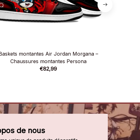
Baskets montantes Air Jordan Morgana –
Baskets
Chaussures montantes Persona
Kitagawa 
€82,99
opos de nous