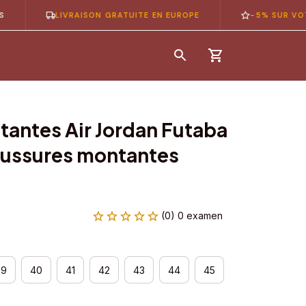
LIVRAISON GRATUITE EN EUROPE
-5% SUR VOTRE 1È
antes Air Jordan Futaba 
ussures montantes 
(0) 0 examen
39
40
41
42
43
44
45