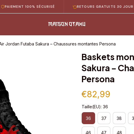
MENT 100% SÉCURISÉ
RETOURS GRATUITS 30 JOURS
Air Jordan Futaba Sakura – Chaussures montantes Persona
Baskets mont
Sakura – Cha
Persona
€82,99
Taille(EU): 36
36
37
38
46
47
48