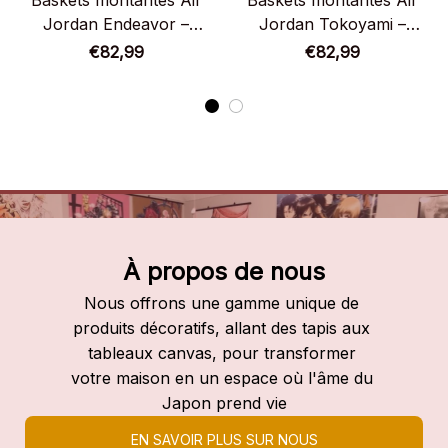
Baskets montantes Air
Baskets montantes Air
Jordan Endeavor –
Jordan Tokoyami –
Chaussures montantes
Chaussures montantes
€82,99
€82,99
My Hero Academia
My Hero Academia
À propos de nous
Nous offrons une gamme unique de 
produits décoratifs, allant des tapis aux 
tableaux canvas, pour transformer 
votre maison en un espace où l'âme du 
Japon prend vie
EN SAVOIR PLUS SUR NOUS