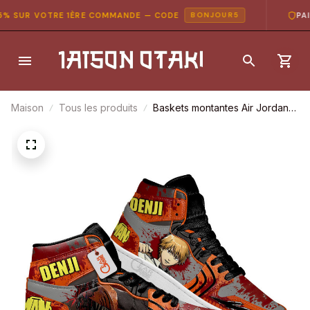
 SUR VOTRE 1ÈRE COMMANDE — CODE
PAIE
BONJOUR5
Maison
Tous les produits
Baskets montantes Air Jordan
Denji – Chaussures montantes
Chainsaw Man