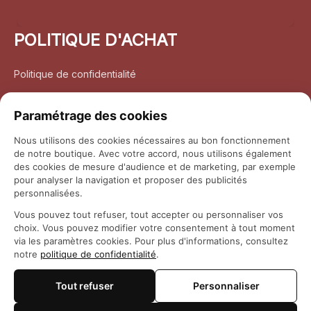
POLITIQUE D'ACHAT
Politique de confidentialité
Conditions d’utilisation
Paramétrage des cookies
Politique d’expédition
Nous utilisons des cookies nécessaires au bon fonctionnement
de notre boutique. Avec votre accord, nous utilisons également
Politique de retour et remboursement
des cookies de mesure d'audience et de marketing, par exemple
pour analyser la navigation et proposer des publicités
Coordonnées
personnalisées.
Vous pouvez tout refuser, tout accepter ou personnaliser vos
Questions fréquemment posées
choix. Vous pouvez modifier votre consentement à tout moment
via les paramètres cookies. Pour plus d'informations, consultez
notre
politique de confidentialité
.
Rapport DMCA
Tout refuser
Personnaliser
© 2026 
Maison Otaku