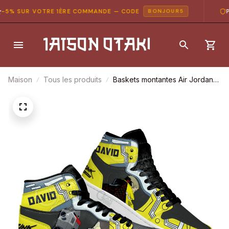
5% SUR VOTRE 1ÈRE COMMANDE — CODE
PA
BONJOUR5
Maison
Tous les produits
Baskets montantes Air Jordan
David Martinez – Chaussures
montantes Cyberpunk:
Edgerunners