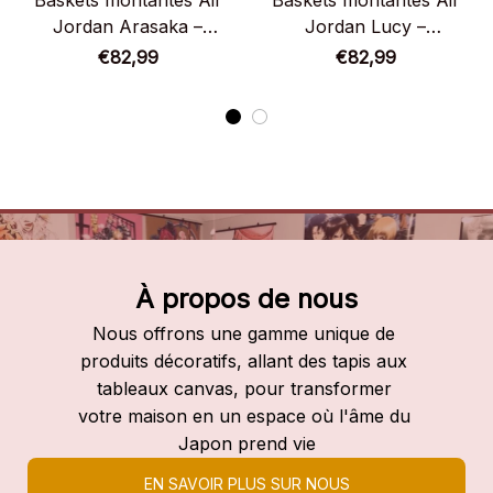
Baskets montantes Air
Baskets montantes Air
Jordan Arasaka –
Jordan Lucy –
Chaussures montantes
Chaussures montantes
€82,99
€82,99
Cyberpunk: Edgerunners
Cyberpunk: Edgerunners
À propos de nous
Nous offrons une gamme unique de 
produits décoratifs, allant des tapis aux 
tableaux canvas, pour transformer 
votre maison en un espace où l'âme du 
Japon prend vie
EN SAVOIR PLUS SUR NOUS