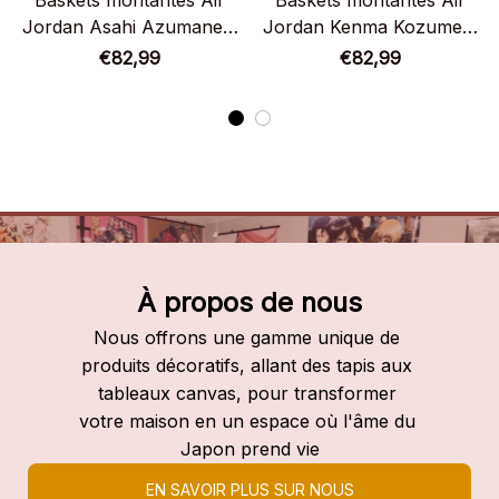
Baskets montantes Air
Baskets montantes Air
Jordan Asahi Azumane –
Jordan Kenma Kozume –
Chaussures montantes
Chaussures montantes
€82,99
€82,99
Haikyuu
Haikyuu
À propos de nous
Nous offrons une gamme unique de 
produits décoratifs, allant des tapis aux 
tableaux canvas, pour transformer 
votre maison en un espace où l'âme du 
Japon prend vie
EN SAVOIR PLUS SUR NOUS