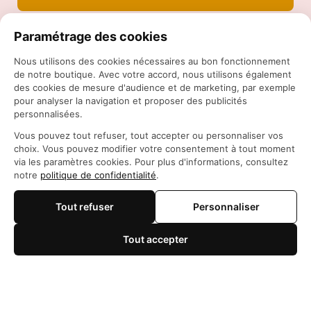
Paramétrage des cookies
Nous utilisons des cookies nécessaires au bon fonctionnement
de notre boutique. Avec votre accord, nous utilisons également
des cookies de mesure d'audience et de marketing, par exemple
pour analyser la navigation et proposer des publicités
personnalisées.
Siège social: 21 Rue des Filles du Calvaire, 75003 
Vous pouvez tout refuser, tout accepter ou personnaliser vos
Paris, France
choix. Vous pouvez modifier votre consentement à tout moment
WhatsApp: 
https://wa.me/+84966206648
via les paramètres cookies. Pour plus d'informations, consultez
support@maisonotaku.com
notre
politique de confidentialité
.
Tout refuser
Personnaliser
Tout accepter
🍪