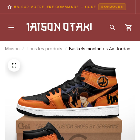
-5% SUR VOTRE 1ÈRE COMMANDE — CODE
BONJOUR5
Maison
Tous les produits
Baskets montantes Air Jordan
Asahi Azumane – Chaussures
montantes Haikyuu!!