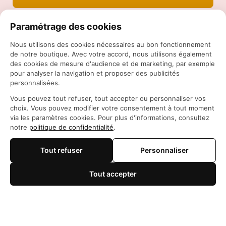
Paramétrage des cookies
Nous utilisons des cookies nécessaires au bon fonctionnement
de notre boutique. Avec votre accord, nous utilisons également
des cookies de mesure d'audience et de marketing, par exemple
pour analyser la navigation et proposer des publicités
personnalisées.
Siège social: 21 Rue des Filles du Calvaire, 75003 
Vous pouvez tout refuser, tout accepter ou personnaliser vos
Paris, France
choix. Vous pouvez modifier votre consentement à tout moment
WhatsApp: 
https://wa.me/+84966206648
via les paramètres cookies. Pour plus d'informations, consultez
support@maisonotaku.com
notre
politique de confidentialité
.
Tout refuser
Personnaliser
Tout accepter
🍪