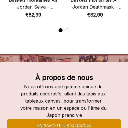
Baskets montantes Air
Baskets montantes Air
Jordan Seiya –
Jordan Deathmask –
Chaussures montantes
Chaussures montantes
€82,99
€82,99
Saint Seiya
Saint Seiya
À propos de nous
Nous offrons une gamme unique de 
produits décoratifs, allant des tapis aux 
tableaux canvas, pour transformer 
votre maison en un espace où l'âme du 
Japon prend vie
EN SAVOIR PLUS SUR NOUS