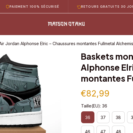
IEMENT 100% SÉCURISÉ
RETOURS GRATUITS 30 JOURS
ir Jordan Alphonse Elric – Chaussures montantes Fullmetal Alchemis
Baskets mont
Alphonse Elr
montantes F
€82,99
Taille(EU): 36
36
37
38
46
47
48