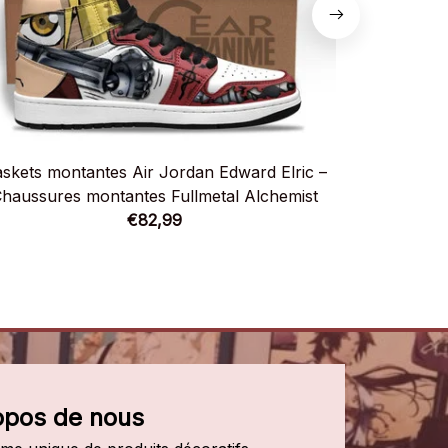
skets montantes Air Jordan Edward Elric –
Baskets mo
haussures montantes Fullmetal Alchemist
Chaussure
€82,99
opos de nous