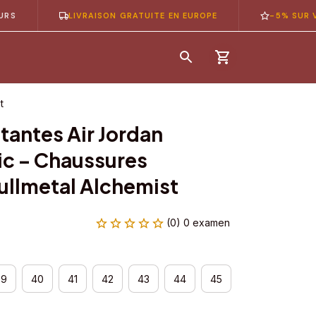
LIVRAISON GRATUITE EN EUROPE
-5% SUR VOTRE 
t
antes Air Jordan 
ic – Chaussures 
ullmetal Alchemist
(0) 0 examen
39
40
41
42
43
44
45