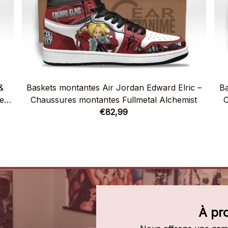
&
Baskets montantes Air Jordan Edward Elric –
Ba
etal
Chaussures montantes Fullmetal Alchemist
C
€82,99
À pr