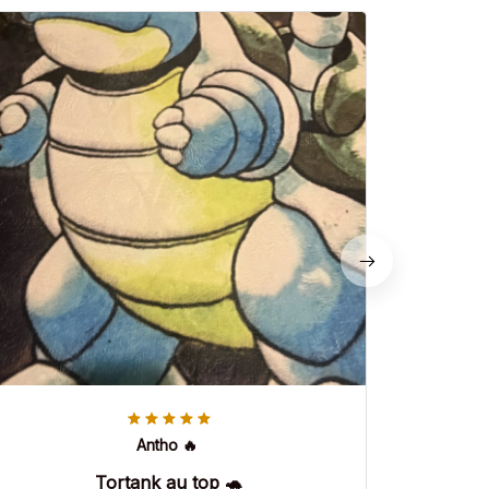
Antho 🔥
Tortank au top 🐢