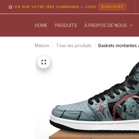
5% SUR VOTRE 1ÈRE COMMANDE — CODE
PA
BONJOUR5
HOME
PRODUITS
À PROPOS DE NOUS
Maison
Tous les produits
Baskets montantes A