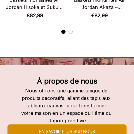
Baskets montantes Air
Baskets montantes Air
Jordan Hisoka et Sukuna
Jordan Akaza –
– Chaussures montantes
Chaussures montantes
€82,99
€82,99
Cross Anime
Demon Slayer
À propos de nous
Nous offrons une gamme unique de 
produits décoratifs, allant des tapis aux 
tableaux canvas, pour transformer 
votre maison en un espace où l'âme du 
Japon prend vie
EN SAVOIR PLUS SUR NOUS