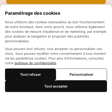
Paramétrage des cookies
Nous utilisons des cookies nécessaires au bon fonctionnement
de notre boutique. Avec votre accord, nous utilisons également
des cookies de mesure d'audience et de marketing, par exemple
pour analyser la navigation et proposer des publicités
personnalisées.
Siège social: 21 Rue des Filles du Calvaire, 75003 
Vous pouvez tout refuser, tout accepter ou personnaliser vos
Paris, France
choix. Vous pouvez modifier votre consentement à tout moment
WhatsApp: 
https://wa.me/+84966206648
via les paramètres cookies. Pour plus d'informations, consultez
support@maisonotaku.com
notre
politique de confidentialité
.
Tout refuser
Personnaliser
Tout accepter
🍪