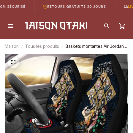
 SÉCURISÉ
RETOURS GRATUITS 30 JOURS
LIVR
Maison
Tous les produits
Baskets montantes Air Jordan
Akaza & Rengoku (Mix Manga)
– Chaussures montantes Demon
Slayer