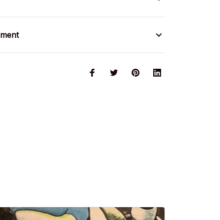
ement