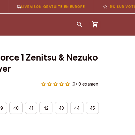
LIVRAISON GRATUITE EN EUROPE
-5% SUR VOTRE 1ÈR
Force 1 Zenitsu & Nezuko 
yer
(0) 0 examen
39
40
41
42
43
44
45