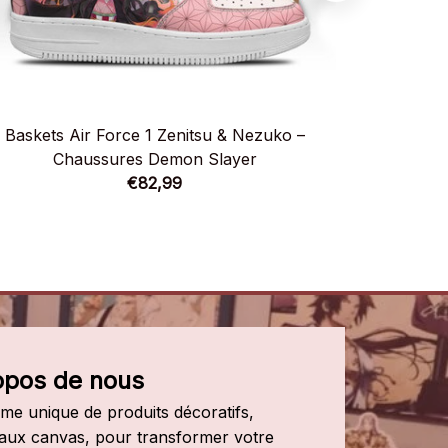
Baskets Air Force 1 Zenitsu & Nezuko –
Baskets 
Chaussures Demon Slayer
C
€82,99
opos de nous
e unique de produits décoratifs, 
leaux canvas, pour transformer votre 