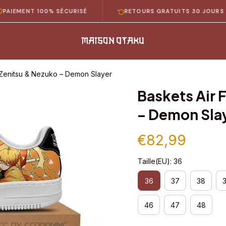
ENT 100% SÉCURISÉ
RETOURS GRATUITS 30 JOURS
1 Zenitsu & Nezuko – Demon Slayer
Baskets Air 
– Demon Sla
€82,99
Taille(EU): 36
36
37
38
46
47
48