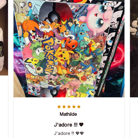
Mathilde
J'adore !!! 💖
J'adore !!! 💖💖