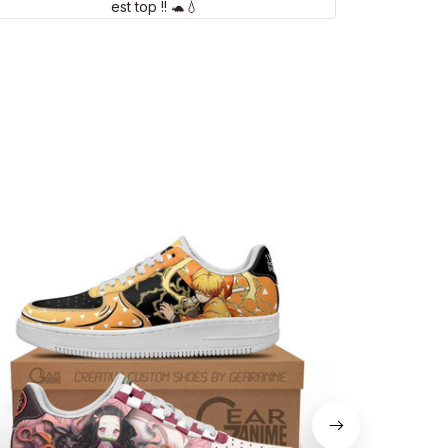
est top !! 🐢💧