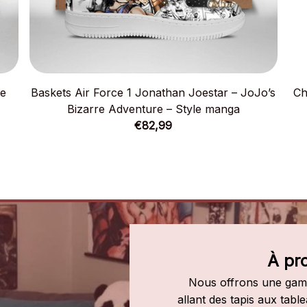
le
Baskets Air Force 1 Jonathan Joestar – JoJo’s
Ch
Bizarre Adventure – Style manga
€82,99
À pr
Nous offrons une gamm
allant des tapis aux tab