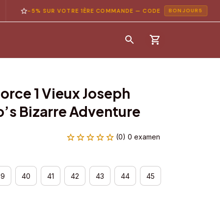
-5% SUR VOTRE 1ÈRE COMMANDE — CODE
BONJOUR5
orce 1 Vieux Joseph 
Jo’s Bizarre Adventure
(0) 0 examen
39
40
41
42
43
44
45