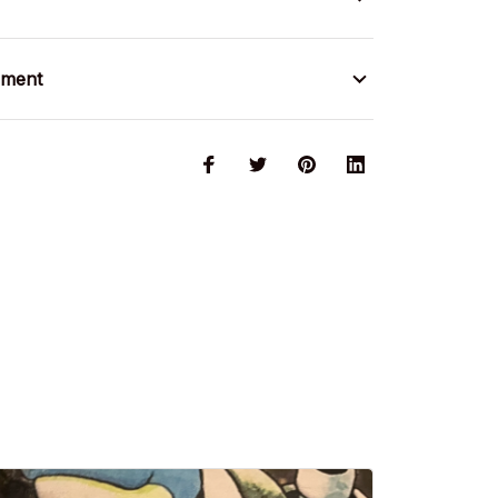
ement