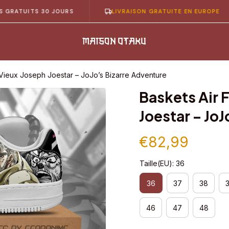
ITS 30 JOURS
LIVRAISON GRATUITE EN EUROPE
 Vieux Joseph Joestar – JoJo’s Bizarre Adventure
Baskets Air F
Joestar – Jo
€82,99
Taille(EU): 36
36
37
38
46
47
48