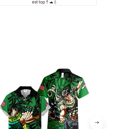
est top !! 🐢💧