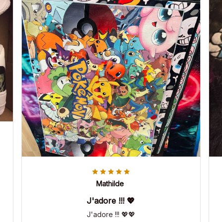
Mathilde
J'adore !!! 💖
J'adore !!! 💖💖