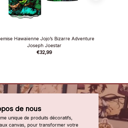
emise Hawaïenne Jojo’s Bizarre Adventure
Baskets Air
Joseph Joestar
€32,99
opos de nous
e unique de produits décoratifs, 
leaux canvas, pour transformer votre 