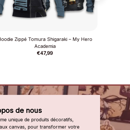
oodie Zippé Tomura Shigaraki – My Hero
Sweat Tomu
Academia
€47,99
opos de nous
e unique de produits décoratifs, 
leaux canvas, pour transformer votre 