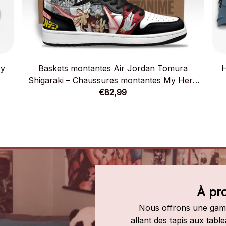
My
Baskets montantes Air Jordan Tomura
H
Shigaraki – Chaussures montantes My Hero
Academia
€82,99
À pr
Nous offrons une gamm
allant des tapis aux tab