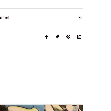
ement