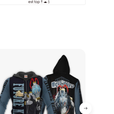
est top !! 🐢💧