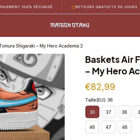
NT 100% SÉCURISÉ
RETOURS GRATUITS 30 JOURS
1 Tomura Shigaraki – My Hero Academia 2
Baskets Air F
– My Hero A
€82,99
Taille(EU): 36
36
37
38
46
47
48