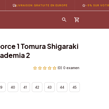
LIVRAISON GRATUITE EN EUROPE
-5% SUR VOTRE 1ÈRE
orce 1 Tomura Shigaraki 
cademia 2
(0) 0 examen
39
40
41
42
43
44
45