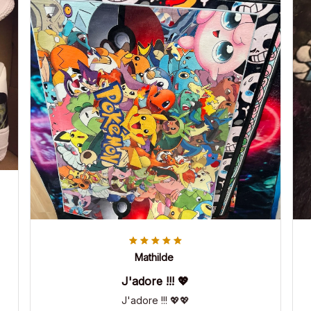
Mathilde
J'adore !!! 💖
J'adore !!! 💖💖