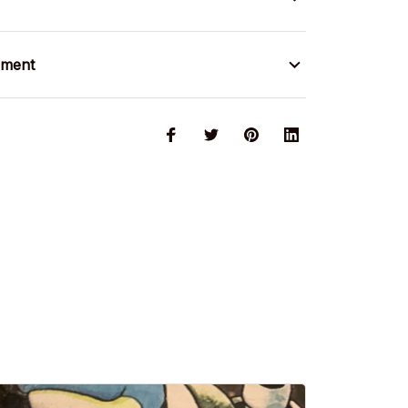
ement