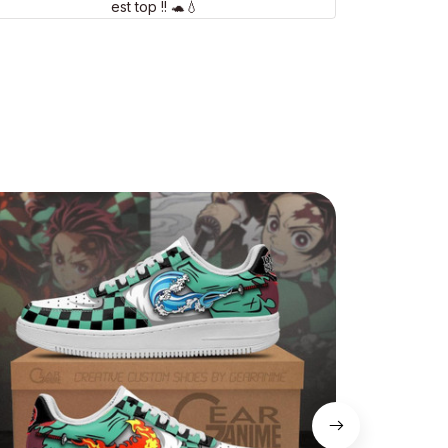
est top !! 🐢💧