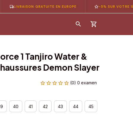
VRAISON GRATUITE EN EUROPE
-5% SUR VOTRE 1ÈRE COM
orce 1 Tanjiro Water & 
Chaussures Demon Slayer
(0) 0 examen
39
40
41
42
43
44
45