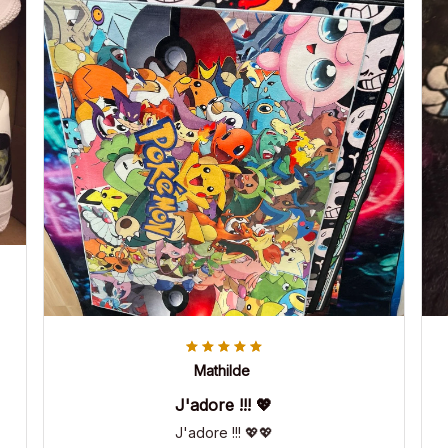
Mathilde
J'adore !!! 💖
J'adore !!! 💖💖