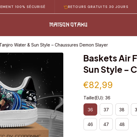
00% SÉCURISÉ
RETOURS GRATUITS 30 JOURS
LI
 Tanjiro Water & Sun Style – Chaussures Demon Slayer
Baskets Air F
Sun Style – 
€82,99
Taille(EU): 36
36
37
38
46
47
48