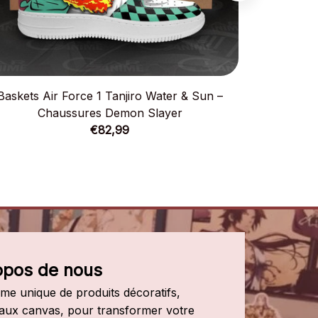
Baskets Air Force 1 Tanjiro Water & Sun –
Baskets A
Chaussures Demon Slayer
C
€82,99
opos de nous
e unique de produits décoratifs, 
leaux canvas, pour transformer votre 