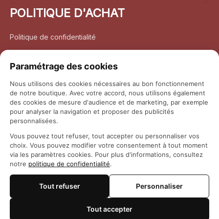
POLITIQUE D'ACHAT
Politique de confidentialité
Conditions d’utilisation
Paramétrage des cookies
Politique d’expédition
Nous utilisons des cookies nécessaires au bon fonctionnement
de notre boutique. Avec votre accord, nous utilisons également
Politique de retour et remboursement
des cookies de mesure d'audience et de marketing, par exemple
pour analyser la navigation et proposer des publicités
Coordonnées
personnalisées.
Vous pouvez tout refuser, tout accepter ou personnaliser vos
Questions fréquemment posées
choix. Vous pouvez modifier votre consentement à tout moment
via les paramètres cookies. Pour plus d'informations, consultez
notre
politique de confidentialité
.
Rapport DMCA
Tout refuser
Personnaliser
© 2026 
Maison Otaku
Tout accepter
🍪