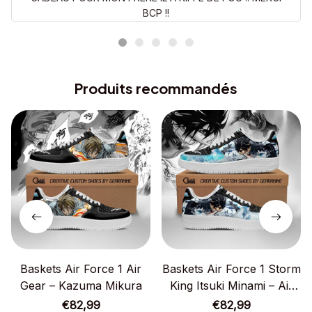
BCP !!
Produits recommandés
Baskets Air Force 1 Air
Baskets Air Force 1 Storm
Gear – Kazuma Mikura
King Itsuki Minami – Air
Gear
€82,99
€82,99