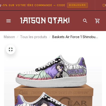
5% SUR VOTRE 1ÈRE COMMANDE — CODE
PA
BONJOUR5
Maison
Tous les produits
Baskets Air Force 1 Shinobu
Kocho – Demon Slayer