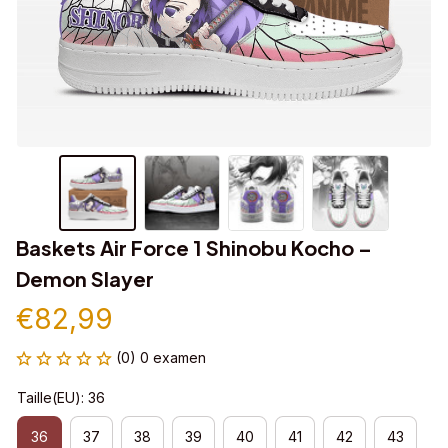
Baskets Air Force 1 Shinobu Kocho – 
Demon Slayer
€82,99
(0) 0 examen
Taille(EU): 36
36
37
38
39
40
41
42
43