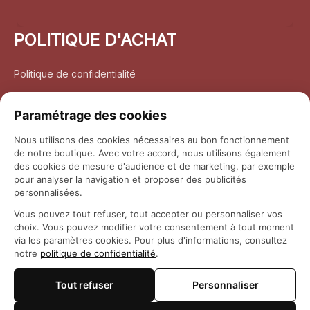
POLITIQUE D'ACHAT
Politique de confidentialité
Conditions d’utilisation
Paramétrage des cookies
Politique d’expédition
Nous utilisons des cookies nécessaires au bon fonctionnement
de notre boutique. Avec votre accord, nous utilisons également
Politique de retour et remboursement
des cookies de mesure d'audience et de marketing, par exemple
pour analyser la navigation et proposer des publicités
Coordonnées
personnalisées.
Vous pouvez tout refuser, tout accepter ou personnaliser vos
Questions fréquemment posées
choix. Vous pouvez modifier votre consentement à tout moment
via les paramètres cookies. Pour plus d'informations, consultez
notre
politique de confidentialité
.
Rapport DMCA
Tout refuser
Personnaliser
© 2026 
Maison Otaku