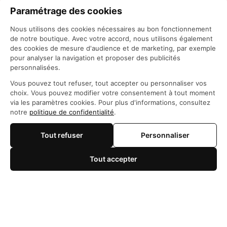
Paramétrage des cookies
Nous utilisons des cookies nécessaires au bon fonctionnement
de notre boutique. Avec votre accord, nous utilisons également
des cookies de mesure d'audience et de marketing, par exemple
pour analyser la navigation et proposer des publicités
personnalisées.
Siège social: 21 Rue des Filles du Calvaire, 75003 
Vous pouvez tout refuser, tout accepter ou personnaliser vos
Paris, France
choix. Vous pouvez modifier votre consentement à tout moment
WhatsApp: 
https://wa.me/+84966206648
via les paramètres cookies. Pour plus d'informations, consultez
support@maisonotaku.com
notre
politique de confidentialité
.
Tout refuser
Personnaliser
Tout accepter
🍪