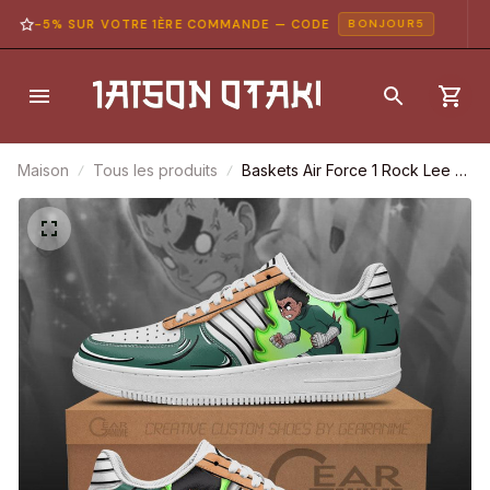
-5% SUR VOTRE 1ÈRE COMMANDE — CODE
BONJOUR5
Maison
Tous les produits
Baskets Air Force 1 Rock Lee –
Taijutsu – Naruto