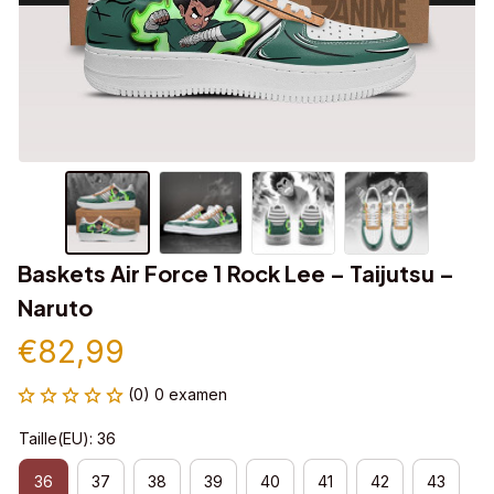
Baskets Air Force 1 Rock Lee – Taijutsu – 
Naruto
€82,99
(0) 0 examen
Taille(EU): 36
36
37
38
39
40
41
42
43