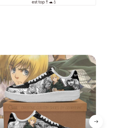
est top !! 🐢💧