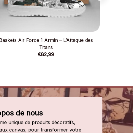
Baskets Air Force 1 Armin – L’Attaque des
Chemise Haw
Titans
€82,99
opos de nous
e unique de produits décoratifs, 
leaux canvas, pour transformer votre 