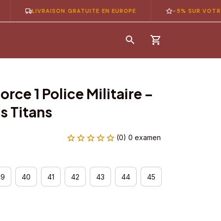
LIVRAISON GRATUITE EN EUROPE
-5% SUR VOTRE 1ÈRE
rce 1 Police Militaire – 
s Titans
(0) 0 examen
39
40
41
42
43
44
45