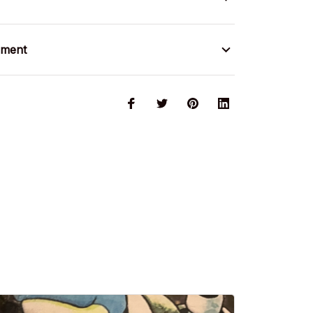
ement