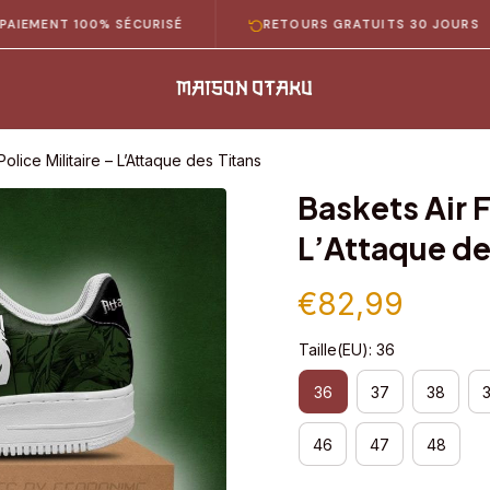
T 100% SÉCURISÉ
RETOURS GRATUITS 30 JOURS
Police Militaire – L’Attaque des Titans
Baskets Air Fo
L’Attaque de
€82,99
Taille(EU): 36
36
37
38
46
47
48