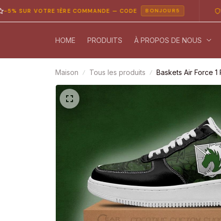
UR VOTRE 1ÈRE COMMANDE — CODE
PAIEMEN
BONJOUR5
HOME
PRODUITS
À PROPOS DE NOUS
Maison
Tous les produits
Baskets Air Force 1 