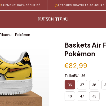
NT 100% SÉCURISÉ
RETOURS GRATUITS 30 JOURS
1 Pikachu – Pokémon
Baskets Air F
Pokémon
€82,99
Taille(EU): 36
36
37
38
46
47
48