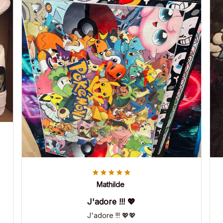
Mathilde
J'adore !!! 💖
J'adore !!! 💖💖