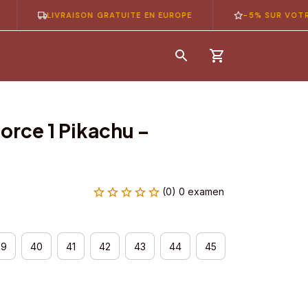
LIVRAISON GRATUITE EN EUROPE
-5% SUR VOTRE 1ÈR
orce 1 Pikachu – 
(0) 0 examen
39
40
41
42
43
44
45