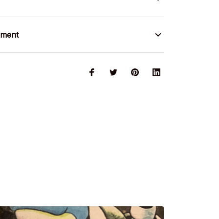
ement