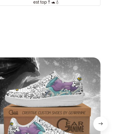
est top !! 🐢💧