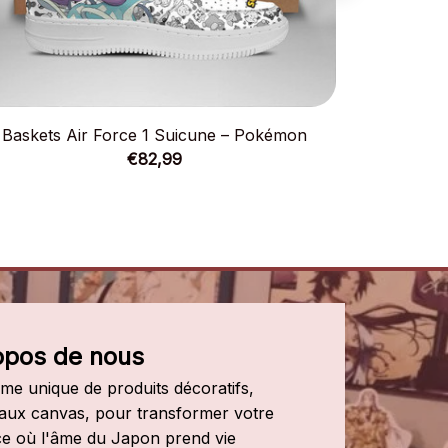
Baskets Air Force 1 Suicune – Pokémon
Baskets A
€82,99
opos de nous
e unique de produits décoratifs, 
leaux canvas, pour transformer votre 
e où l'âme du Japon prend vie