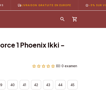
LIVRAISON GRATUITE EN EUROPE
-5% SUR VOTRE 1
orce 1 Phoenix Ikki – 
(0) 0 examen
39
40
41
42
43
44
45