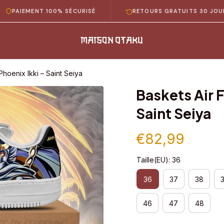
EMENT 100% SÉCURISÉ
RETOURS GRATUITS 30 JOURS
Phoenix Ikki – Saint Seiya
Baskets Air F
Saint Seiya
€82,99
Taille(EU): 36
36
37
38
46
47
48