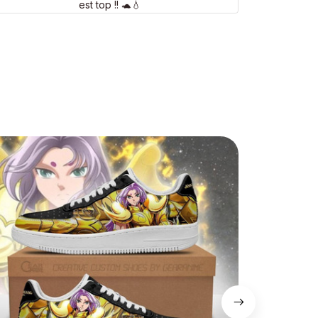
est top !! 🐢💧