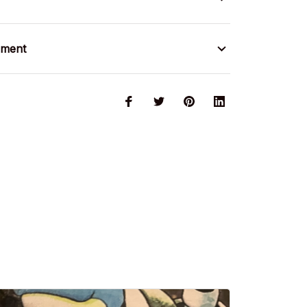
ement