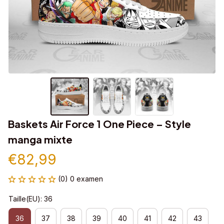
Baskets Air Force 1 One Piece – Style 
manga mixte
€82,99
(0) 0 examen
Taille(EU): 36
36
37
38
39
40
41
42
43