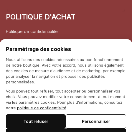
POLITIQUE D'ACHAT
Politique de confidentialité
Conditions d’utilisation
Paramétrage des cookies
Politique d’expédition
Nous utilisons des cookies nécessaires au bon fonctionnement
de notre boutique. Avec votre accord, nous utilisons également
Politique de retour et remboursement
des cookies de mesure d'audience et de marketing, par exemple
pour analyser la navigation et proposer des publicités
Coordonnées
personnalisées.
Vous pouvez tout refuser, tout accepter ou personnaliser vos
Questions fréquemment posées
choix. Vous pouvez modifier votre consentement à tout moment
via les paramètres cookies. Pour plus d'informations, consultez
notre
politique de confidentialité
.
Rapport DMCA
Tout refuser
Personnaliser
© 2026 
Maison Otaku