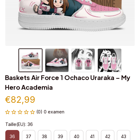
Baskets Air Force 1 Ochaco Uraraka – My 
Hero Academia
€82,99
(0) 0 examen
Taille(EU): 36
36
37
38
39
40
41
42
43