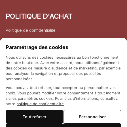
POLITIQUE D'ACHAT
Politique de confidentialité
Conditions d’utilisation
Paramétrage des cookies
Politique d’expédition
Nous utilisons des cookies nécessaires au bon fonctionnement
de notre boutique. Avec votre accord, nous utilisons également
Politique de retour et remboursement
des cookies de mesure d'audience et de marketing, par exemple
pour analyser la navigation et proposer des publicités
Coordonnées
personnalisées.
Vous pouvez tout refuser, tout accepter ou personnaliser vos
Questions fréquemment posées
choix. Vous pouvez modifier votre consentement à tout moment
via les paramètres cookies. Pour plus d'informations, consultez
notre
politique de confidentialité
.
Rapport DMCA
Tout refuser
Personnaliser
© 2026 
Maison Otaku