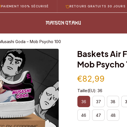
NT 100% SÉCURISÉ
RETOURS GRATUITS 30 JOURS
1 Musashi Goda – Mob Psycho 100
Baskets Air 
Mob Psycho 
€82,99
Taille(EU): 36
36
37
38
46
47
48