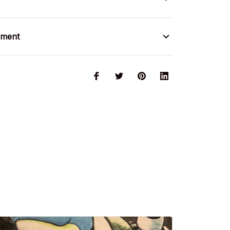
ement