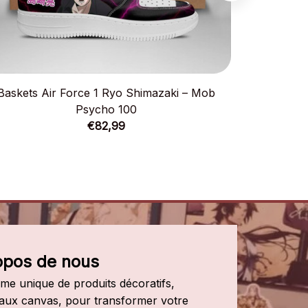
Baskets Air Force 1 Ryo Shimazaki – Mob
Baskets Ai
Psycho 100
€82,99
opos de nous
e unique de produits décoratifs, 
leaux canvas, pour transformer votre 