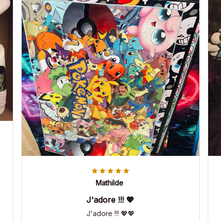
Mathilde
J'adore !!! 💖
J'adore !!! 💖💖