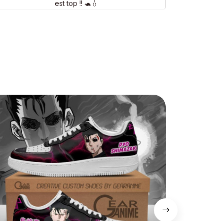
est top !! 🐢💧