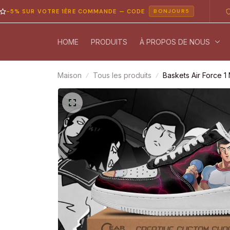
SUR VOTRE 1ÈRE COMMANDE — CODE
PAIEME
BONJOUR5
HOME
PRODUITS
À PROPOS DE NOUS
Maison
Tous les produits
Baskets Air Force 