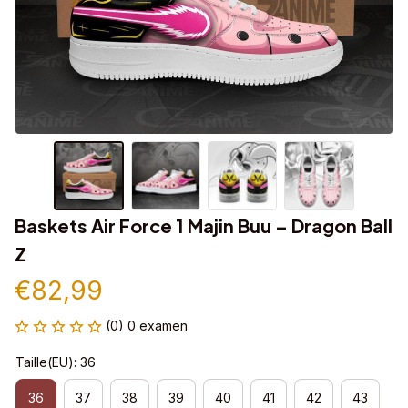
Baskets Air Force 1 Majin Buu – Dragon Ball 
Z
€82,99
(0) 0 examen
Taille(EU): 36
36
37
38
39
40
41
42
43