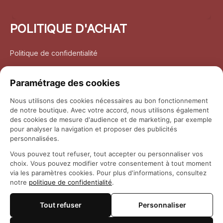
POLITIQUE D'ACHAT
Politique de confidentialité
Conditions d’utilisation
Paramétrage des cookies
Politique d’expédition
Nous utilisons des cookies nécessaires au bon fonctionnement
de notre boutique. Avec votre accord, nous utilisons également
Politique de retour et remboursement
des cookies de mesure d'audience et de marketing, par exemple
pour analyser la navigation et proposer des publicités
Coordonnées
personnalisées.
Vous pouvez tout refuser, tout accepter ou personnaliser vos
Questions fréquemment posées
choix. Vous pouvez modifier votre consentement à tout moment
via les paramètres cookies. Pour plus d'informations, consultez
notre
politique de confidentialité
.
Rapport DMCA
Tout refuser
Personnaliser
© 2026 
Maison Otaku