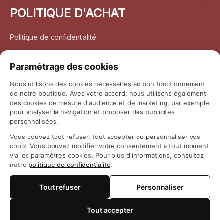
POLITIQUE D'ACHAT
Politique de confidentialité
Conditions d’utilisation
Paramétrage des cookies
Politique d’expédition
Nous utilisons des cookies nécessaires au bon fonctionnement
de notre boutique. Avec votre accord, nous utilisons également
Politique de retour et remboursement
des cookies de mesure d'audience et de marketing, par exemple
pour analyser la navigation et proposer des publicités
Coordonnées
personnalisées.
Vous pouvez tout refuser, tout accepter ou personnaliser vos
Questions fréquemment posées
choix. Vous pouvez modifier votre consentement à tout moment
via les paramètres cookies. Pour plus d'informations, consultez
notre
politique de confidentialité
.
Rapport DMCA
Tout refuser
Personnaliser
© 2026 
Maison Otaku
Tout accepter
🍪