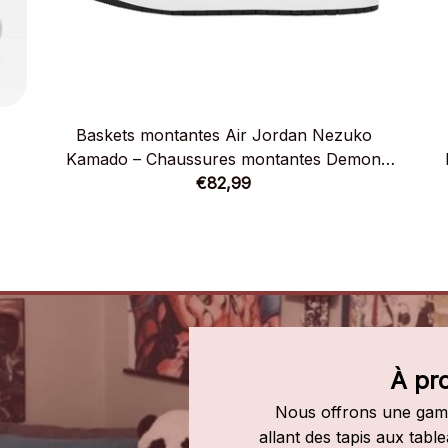
Baskets montantes Air Jordan Nezuko
Kamado – Chaussures montantes Demon
€82,99
Slayer
À pr
Nous offrons une gamm
allant des tapis aux tab