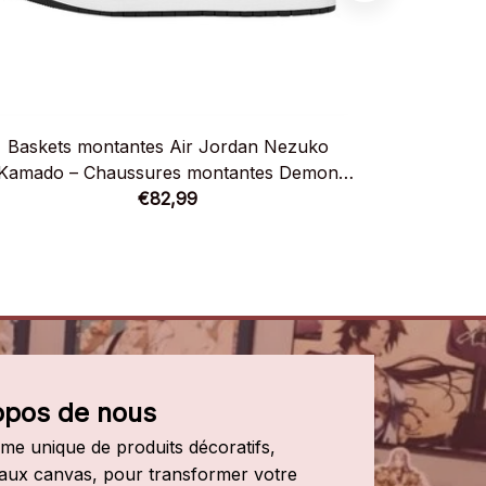
Baskets montantes Air Jordan Nezuko
Baskets 
Kamado – Chaussures montantes Demon
Nezuko 
€82,99
Slayer
m
opos de nous
e unique de produits décoratifs, 
leaux canvas, pour transformer votre 