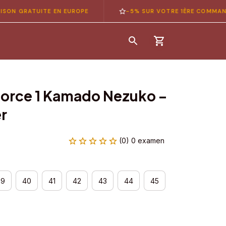
RATUITE EN EUROPE
-5% SUR VOTRE 1ÈRE COMMANDE — 
Force 1 Kamado Nezuko – 
r
(0) 0 examen
39
40
41
42
43
44
45