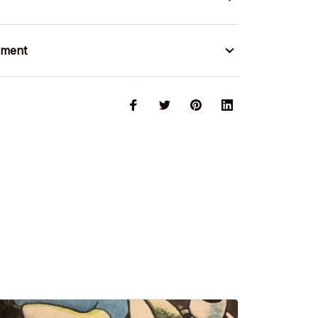
ement