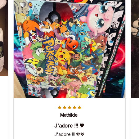
Mathilde
J'adore !!! 💖
J'adore !!! 💖💖