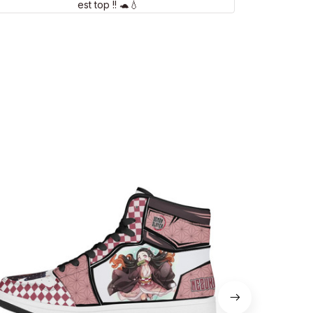
est top !! 🐢💧