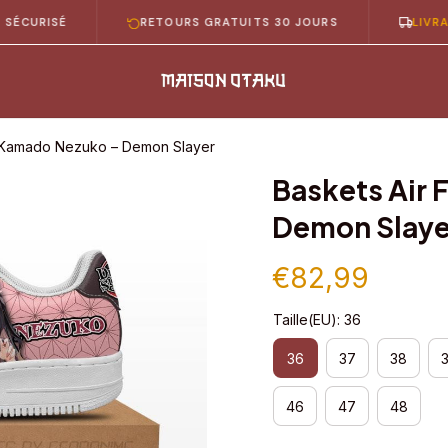
ISÉ
RETOURS GRATUITS 30 JOURS
LIVRAISON G
1 Kamado Nezuko – Demon Slayer
Baskets Air 
Demon Slaye
€82,99
Taille(EU): 36
36
37
38
46
47
48