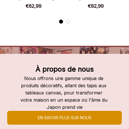
manga
Bizarre Adventure
€82,99
€82,99
JoJo’s Bizarre Adventure
À propos de nous
Nous offrons une gamme unique de 
produits décoratifs, allant des tapis aux 
tableaux canvas, pour transformer 
votre maison en un espace où l'âme du 
Japon prend vie
EN SAVOIR PLUS SUR NOUS