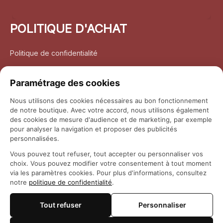
POLITIQUE D'ACHAT
Politique de confidentialité
Conditions d’utilisation
Paramétrage des cookies
Politique d’expédition
Nous utilisons des cookies nécessaires au bon fonctionnement
de notre boutique. Avec votre accord, nous utilisons également
Politique de retour et remboursement
des cookies de mesure d'audience et de marketing, par exemple
pour analyser la navigation et proposer des publicités
Coordonnées
personnalisées.
Vous pouvez tout refuser, tout accepter ou personnaliser vos
Questions fréquemment posées
choix. Vous pouvez modifier votre consentement à tout moment
via les paramètres cookies. Pour plus d'informations, consultez
notre
politique de confidentialité
.
Rapport DMCA
Tout refuser
Personnaliser
© 2026 
Maison Otaku