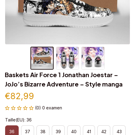
Baskets Air Force 1 Jonathan Joestar – 
JoJo’s Bizarre Adventure – Style manga
€82,99
(0) 0 examen
Taille(EU): 36
36
37
38
39
40
41
42
43