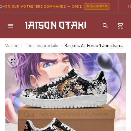
5% SUR VOTRE 1ÈRE COMMANDE — CODE
PA
BONJOUR5
Maison
Tous les produits
Baskets Air Force 1 Jonathan
Joestar – JoJo’s Bizarre
Adventure – Style manga