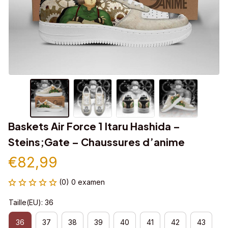
Baskets Air Force 1 Itaru Hashida – 
Steins;Gate – Chaussures d’anime
€82,99
(0) 0 examen
Taille(EU): 36
36
37
38
39
40
41
42
43