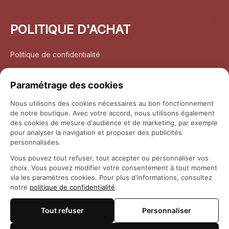
POLITIQUE D'ACHAT
Politique de confidentialité
Conditions d’utilisation
Paramétrage des cookies
Politique d’expédition
Nous utilisons des cookies nécessaires au bon fonctionnement
de notre boutique. Avec votre accord, nous utilisons également
Politique de retour et remboursement
des cookies de mesure d'audience et de marketing, par exemple
pour analyser la navigation et proposer des publicités
Coordonnées
personnalisées.
Vous pouvez tout refuser, tout accepter ou personnaliser vos
Questions fréquemment posées
choix. Vous pouvez modifier votre consentement à tout moment
via les paramètres cookies. Pour plus d'informations, consultez
notre
politique de confidentialité
.
Rapport DMCA
Tout refuser
Personnaliser
© 2026 
Maison Otaku