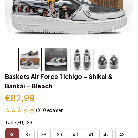
Baskets Air Force 1 Ichigo – Shikai & 
Bankai – Bleach
€82,99
(0) 0 examen
Taille(EU): 36
36
37
38
39
40
41
42
43