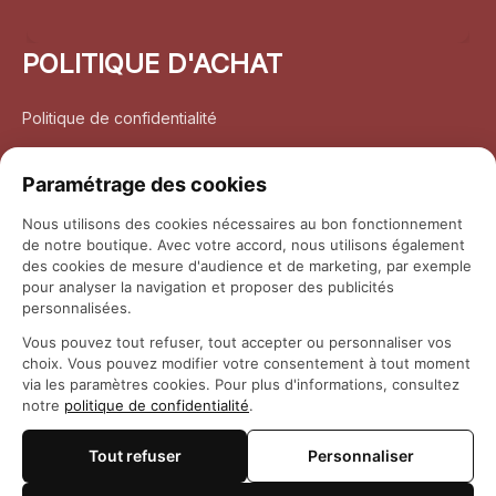
POLITIQUE D'ACHAT
Politique de confidentialité
Conditions d’utilisation
Paramétrage des cookies
Politique d’expédition
Nous utilisons des cookies nécessaires au bon fonctionnement
de notre boutique. Avec votre accord, nous utilisons également
Politique de retour et remboursement
des cookies de mesure d'audience et de marketing, par exemple
pour analyser la navigation et proposer des publicités
Coordonnées
personnalisées.
Vous pouvez tout refuser, tout accepter ou personnaliser vos
Questions fréquemment posées
choix. Vous pouvez modifier votre consentement à tout moment
via les paramètres cookies. Pour plus d'informations, consultez
notre
politique de confidentialité
.
Rapport DMCA
Tout refuser
Personnaliser
© 2026 
Maison Otaku