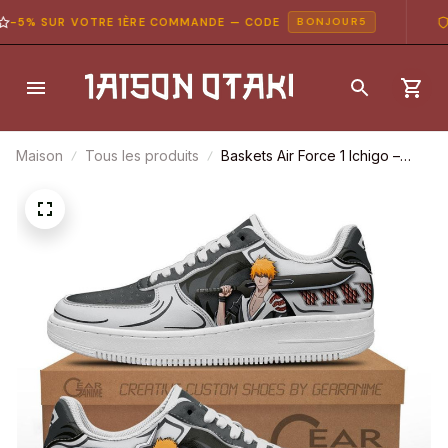
5% SUR VOTRE 1ÈRE COMMANDE — CODE
PA
BONJOUR5
Maison
Tous les produits
Baskets Air Force 1 Ichigo –
Shikai & Bankai – Bleach