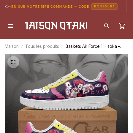
-5% SUR VOTRE 1ÈRE COMMANDE — CODE
BONJOUR5
Maison
Tous les produits
Baskets Air Force 1 Hisoka –
Hunter x Hunter – Chaussures
d’anime