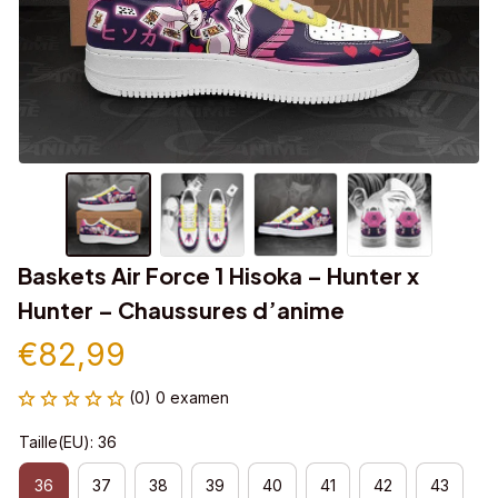
Baskets Air Force 1 Hisoka – Hunter x 
Hunter – Chaussures d’anime
€82,99
(0) 0 examen
Taille(EU): 36
36
37
38
39
40
41
42
43