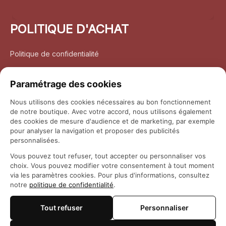
POLITIQUE D'ACHAT
Politique de confidentialité
Conditions d’utilisation
Paramétrage des cookies
Politique d’expédition
Nous utilisons des cookies nécessaires au bon fonctionnement
de notre boutique. Avec votre accord, nous utilisons également
Politique de retour et remboursement
des cookies de mesure d'audience et de marketing, par exemple
pour analyser la navigation et proposer des publicités
Coordonnées
personnalisées.
Vous pouvez tout refuser, tout accepter ou personnaliser vos
Questions fréquemment posées
choix. Vous pouvez modifier votre consentement à tout moment
via les paramètres cookies. Pour plus d'informations, consultez
notre
politique de confidentialité
.
Rapport DMCA
Tout refuser
Personnaliser
© 2026 
Maison Otaku