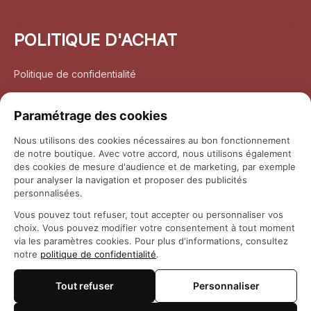
POLITIQUE D'ACHAT
Politique de confidentialité
Conditions d’utilisation
Paramétrage des cookies
Politique d’expédition
Nous utilisons des cookies nécessaires au bon fonctionnement
de notre boutique. Avec votre accord, nous utilisons également
Politique de retour et remboursement
des cookies de mesure d'audience et de marketing, par exemple
pour analyser la navigation et proposer des publicités
Coordonnées
personnalisées.
Vous pouvez tout refuser, tout accepter ou personnaliser vos
Questions fréquemment posées
choix. Vous pouvez modifier votre consentement à tout moment
via les paramètres cookies. Pour plus d'informations, consultez
notre
politique de confidentialité
.
Rapport DMCA
Tout refuser
Personnaliser
© 2026 
Maison Otaku