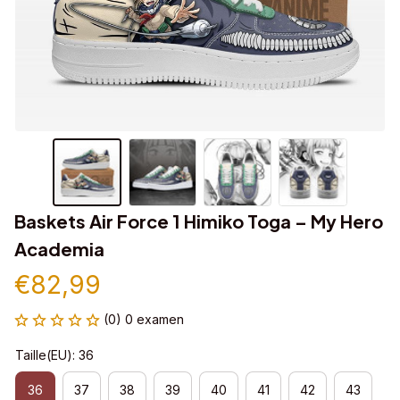
Baskets Air Force 1 Himiko Toga – My Hero 
Academia
€82,99
(0) 0 examen
Taille(EU): 36
36
37
38
39
40
41
42
43