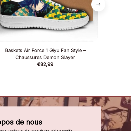
Baskets Air Force 1 Giyu Fan Style –
Baskets Air
Chaussures Demon Slayer
€82,99
opos de nous