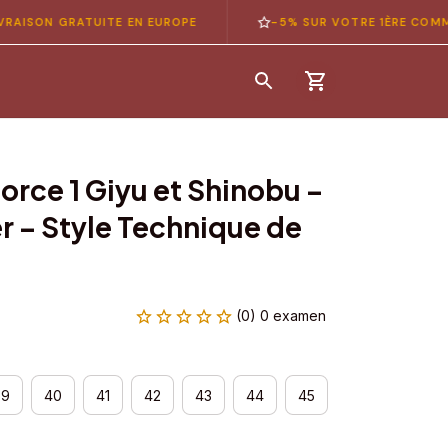
 GRATUITE EN EUROPE
-5% SUR VOTRE 1ÈRE COMMANDE —
orce 1 Giyu et Shinobu – 
 – Style Technique de 
(0) 0 examen
39
40
41
42
43
44
45