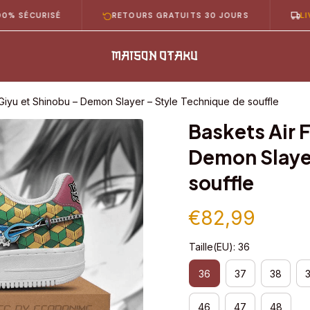
RISÉ
RETOURS GRATUITS 30 JOURS
LIVRAISON
 Giyu et Shinobu – Demon Slayer – Style Technique de souffle
Baskets Air F
Demon Slayer
souffle
€82,99
Taille(EU): 36
36
37
38
46
47
48