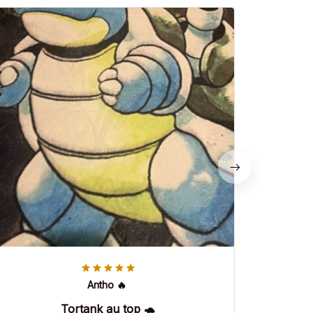
Antho 🔥
Tortank au top 🐢