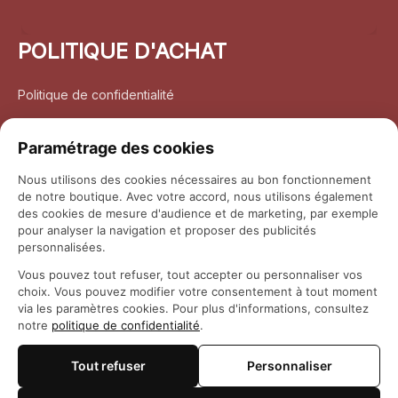
POLITIQUE D'ACHAT
Politique de confidentialité
Conditions d’utilisation
Paramétrage des cookies
Politique d’expédition
Nous utilisons des cookies nécessaires au bon fonctionnement
de notre boutique. Avec votre accord, nous utilisons également
Politique de retour et remboursement
des cookies de mesure d'audience et de marketing, par exemple
pour analyser la navigation et proposer des publicités
Coordonnées
personnalisées.
Vous pouvez tout refuser, tout accepter ou personnaliser vos
Questions fréquemment posées
choix. Vous pouvez modifier votre consentement à tout moment
via les paramètres cookies. Pour plus d'informations, consultez
notre
politique de confidentialité
.
Rapport DMCA
Tout refuser
Personnaliser
© 2026 
Maison Otaku