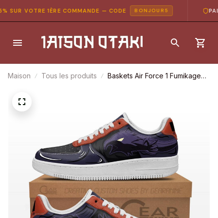
 SUR VOTRE 1ÈRE COMMANDE — CODE
PAIE
BONJOUR5
Maison
Tous les produits
Baskets Air Force 1 Fumikage
Tokoyami – My Hero Academia
– Chaussures d’anime