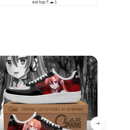
est top !! 🐢💧