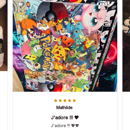
Mathilde
J'adore !!! 💖
J'adore !!! 💖💖