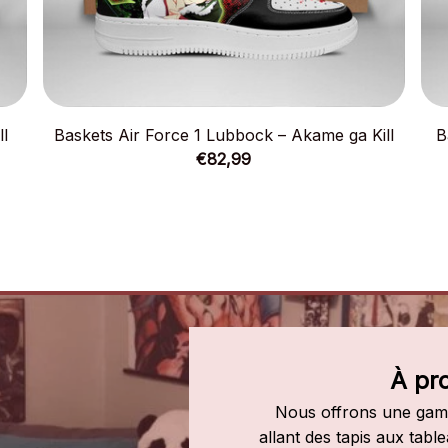
ll
Baskets Air Force 1 Lubbock – Akame ga Kill
B
€82,99
À pr
Nous offrons une gamm
allant des tapis aux tab