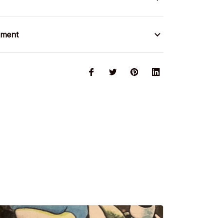
ement