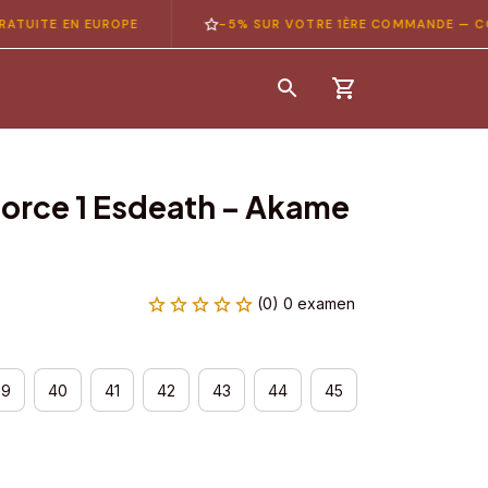
 EN EUROPE
-5% SUR VOTRE 1ÈRE COMMANDE — CODE
B
Force 1 Esdeath – Akame 
(0) 0 examen
39
40
41
42
43
44
45