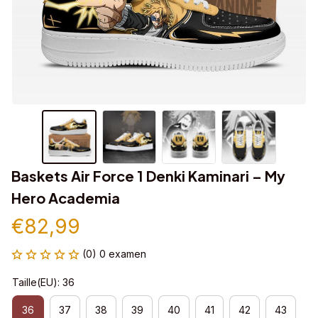
Baskets Air Force 1 Denki Kaminari – My 
Hero Academia
€82,99
(0) 0 examen
Taille(EU): 36
36
37
38
39
40
41
42
43