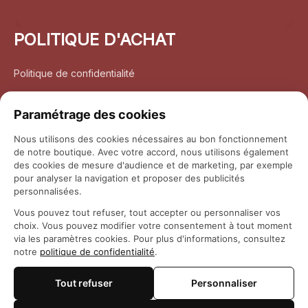
POLITIQUE D'ACHAT
Politique de confidentialité
Conditions d’utilisation
Paramétrage des cookies
Politique d’expédition
Nous utilisons des cookies nécessaires au bon fonctionnement
de notre boutique. Avec votre accord, nous utilisons également
Politique de retour et remboursement
des cookies de mesure d'audience et de marketing, par exemple
pour analyser la navigation et proposer des publicités
Coordonnées
personnalisées.
Vous pouvez tout refuser, tout accepter ou personnaliser vos
Questions fréquemment posées
choix. Vous pouvez modifier votre consentement à tout moment
via les paramètres cookies. Pour plus d'informations, consultez
notre
politique de confidentialité
.
Rapport DMCA
Tout refuser
Personnaliser
© 2026 
Maison Otaku