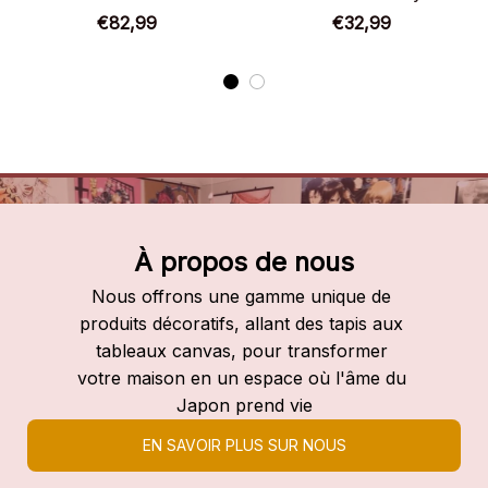
Chaussures montantes
Academia
€82,99
€32,99
My Hero Academia
À propos de nous
Nous offrons une gamme unique de 
produits décoratifs, allant des tapis aux 
tableaux canvas, pour transformer 
votre maison en un espace où l'âme du 
Japon prend vie
EN SAVOIR PLUS SUR NOUS