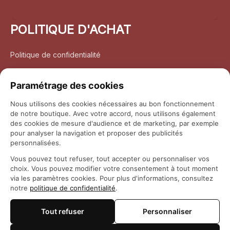
POLITIQUE D'ACHAT
Politique de confidentialité
Conditions d’utilisation
Paramétrage des cookies
Politique d’expédition
Nous utilisons des cookies nécessaires au bon fonctionnement
de notre boutique. Avec votre accord, nous utilisons également
Politique de retour et remboursement
des cookies de mesure d'audience et de marketing, par exemple
pour analyser la navigation et proposer des publicités
Coordonnées
personnalisées.
Vous pouvez tout refuser, tout accepter ou personnaliser vos
Questions fréquemment posées
choix. Vous pouvez modifier votre consentement à tout moment
via les paramètres cookies. Pour plus d'informations, consultez
notre
politique de confidentialité
.
Rapport DMCA
Tout refuser
Personnaliser
© 2026 
Maison Otaku