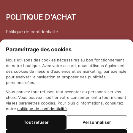
POLITIQUE D'ACHAT
Politique de confidentialité
Conditions d’utilisation
Paramétrage des cookies
Politique d’expédition
Nous utilisons des cookies nécessaires au bon fonctionnement
de notre boutique. Avec votre accord, nous utilisons également
Politique de retour et remboursement
des cookies de mesure d'audience et de marketing, par exemple
pour analyser la navigation et proposer des publicités
Coordonnées
personnalisées.
Vous pouvez tout refuser, tout accepter ou personnaliser vos
Questions fréquemment posées
choix. Vous pouvez modifier votre consentement à tout moment
via les paramètres cookies. Pour plus d'informations, consultez
notre
politique de confidentialité
.
Rapport DMCA
Tout refuser
Personnaliser
© 2026 
Maison Otaku