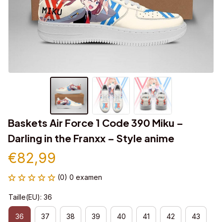
Baskets Air Force 1 Code 390 Miku – 
Darling in the Franxx – Style anime
€82,99
(0) 0 examen
Taille(EU): 36
36
37
38
39
40
41
42
43