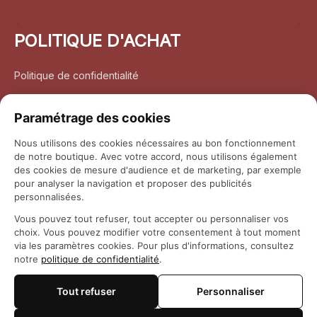
POLITIQUE D'ACHAT
Politique de confidentialité
Conditions d’utilisation
Paramétrage des cookies
Politique d’expédition
Nous utilisons des cookies nécessaires au bon fonctionnement
de notre boutique. Avec votre accord, nous utilisons également
Politique de retour et remboursement
des cookies de mesure d'audience et de marketing, par exemple
pour analyser la navigation et proposer des publicités
Coordonnées
personnalisées.
Vous pouvez tout refuser, tout accepter ou personnaliser vos
Questions fréquemment posées
choix. Vous pouvez modifier votre consentement à tout moment
via les paramètres cookies. Pour plus d'informations, consultez
notre
politique de confidentialité
.
Rapport DMCA
Tout refuser
Personnaliser
© 2026 
Maison Otaku