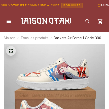
UR VOTRE 1ÈRE COMMANDE — CODE
PAIEMEN
BONJOUR5
Maison
Tous les produits
Baskets Air Force 1 Code 390
Miku – Darling in the Franxx –
Style anime