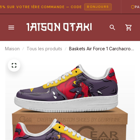
 SUR VOTRE 1ÈRE COMMANDE — CODE
PAIE
BONJOUR5
Maison
Tous les produits
Baskets Air Force 1 Carchacrok
– Pokémon – Chaussures
d’anime