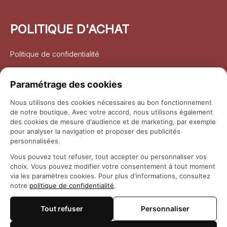
POLITIQUE D'ACHAT
Politique de confidentialité
Conditions d’utilisation
Paramétrage des cookies
Politique d’expédition
Nous utilisons des cookies nécessaires au bon fonctionnement
de notre boutique. Avec votre accord, nous utilisons également
Politique de retour et remboursement
des cookies de mesure d'audience et de marketing, par exemple
pour analyser la navigation et proposer des publicités
Coordonnées
personnalisées.
Vous pouvez tout refuser, tout accepter ou personnaliser vos
Questions fréquemment posées
choix. Vous pouvez modifier votre consentement à tout moment
via les paramètres cookies. Pour plus d'informations, consultez
notre
politique de confidentialité
.
Rapport DMCA
Tout refuser
Personnaliser
© 2026 
Maison Otaku