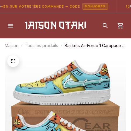
% SUR VOTRE 1ÈRE COMMANDE — CODE
PAI
BONJOUR5
Maison
Tous les produits
Baskets Air Force 1 Carapuce –
Pokémon