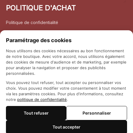
POLITIQUE D'ACHAT
Politique de confidentialité
Conditions d’utilisation
Paramétrage des cookies
Politique d’expédition
Nous utilisons des cookies nécessaires au bon fonctionnement
de notre boutique. Avec votre accord, nous utilisons également
Politique de retour et remboursement
des cookies de mesure d'audience et de marketing, par exemple
pour analyser la navigation et proposer des publicités
Coordonnées
personnalisées.
Vous pouvez tout refuser, tout accepter ou personnaliser vos
Questions fréquemment posées
choix. Vous pouvez modifier votre consentement à tout moment
via les paramètres cookies. Pour plus d'informations, consultez
notre
politique de confidentialité
.
Rapport DMCA
Tout refuser
Personnaliser
© 2026 
Maison Otaku
Tout accepter
🍪