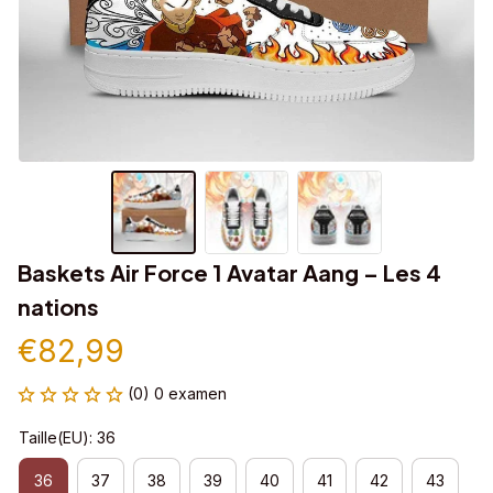
Baskets Air Force 1 Avatar Aang – Les 4 
nations
€82,99
(0) 0 examen
Taille(EU): 36
36
37
38
39
40
41
42
43