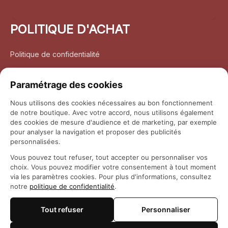
POLITIQUE D'ACHAT
Politique de confidentialité
Conditions d’utilisation
Paramétrage des cookies
Politique d’expédition
Nous utilisons des cookies nécessaires au bon fonctionnement
de notre boutique. Avec votre accord, nous utilisons également
Politique de retour et remboursement
des cookies de mesure d'audience et de marketing, par exemple
pour analyser la navigation et proposer des publicités
Coordonnées
personnalisées.
Vous pouvez tout refuser, tout accepter ou personnaliser vos
Questions fréquemment posées
choix. Vous pouvez modifier votre consentement à tout moment
via les paramètres cookies. Pour plus d'informations, consultez
notre
politique de confidentialité
.
Rapport DMCA
Tout refuser
Personnaliser
© 2026 
Maison Otaku