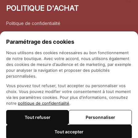
POLITIQUE D'ACHAT
Politique de confidentialité
Conditions d’utilisation
Paramétrage des cookies
Politique d’expédition
Nous utilisons des cookies nécessaires au bon fonctionnement
de notre boutique. Avec votre accord, nous utilisons également
Politique de retour et remboursement
des cookies de mesure d'audience et de marketing, par exemple
pour analyser la navigation et proposer des publicités
Coordonnées
personnalisées.
Vous pouvez tout refuser, tout accepter ou personnaliser vos
Questions fréquemment posées
choix. Vous pouvez modifier votre consentement à tout moment
via les paramètres cookies. Pour plus d'informations, consultez
notre
politique de confidentialité
.
Rapport DMCA
Tout refuser
Personnaliser
© 2026 
Maison Otaku
Tout accepter
🍪