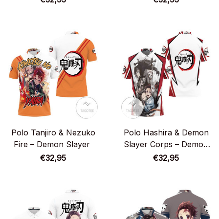
Polo Tanjiro & Nezuko
Polo Hashira & Demon
Fire – Demon Slayer
Slayer Corps – Demon
Slayer
€32,95
€32,95