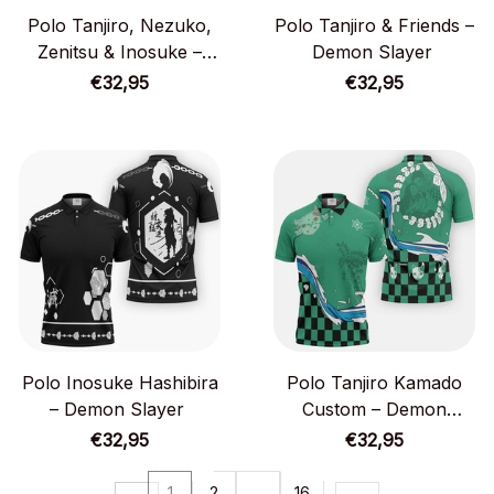
Polo Tanjiro, Nezuko,
Polo Tanjiro & Friends –
Zenitsu & Inosuke –
Demon Slayer
Demon Slayer
€32,95
€32,95
Polo Inosuke Hashibira
Polo Tanjiro Kamado
– Demon Slayer
Custom – Demon
Slayer
€32,95
€32,95
1
2
…
16