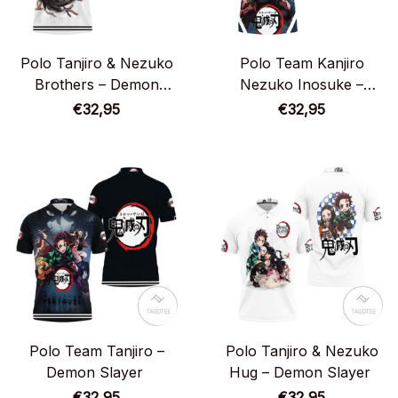
Polo Tanjiro & Nezuko
Polo Team Kanjiro
Brothers – Demon
Nezuko Inosuke –
Slayer
Demon Slayer
€32,95
€32,95
Polo Team Tanjiro –
Polo Tanjiro & Nezuko
Demon Slayer
Hug – Demon Slayer
€32,95
€32,95