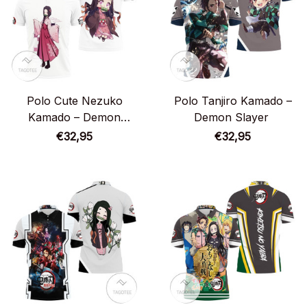
Polo Cute Nezuko
Polo Tanjiro Kamado –
Kamado – Demon
Demon Slayer
Slayer
€32,95
€32,95